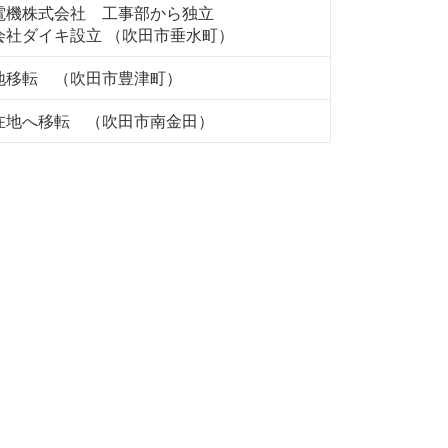
電機株式会社 工事部から独立
会社ダイキ設立 （吹田市垂水町）
地移転 （吹田市豊津町）
在地へ移転 （吹田市南金田）