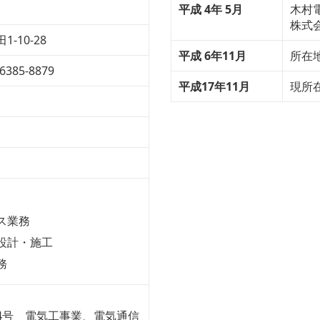
平成 4年 5月
木村
株式
-10-28
平成 6年11月
所在
6385-8879
平成17年11月
現所
ス業務
設計・施工
務
344号 電気工事業、電気通信