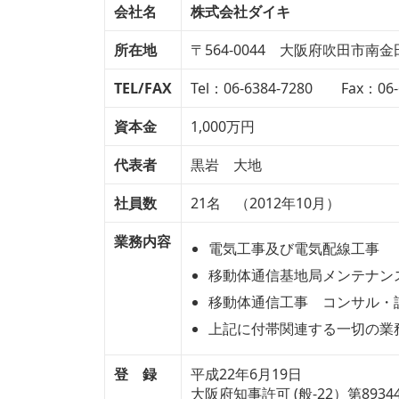
会社名
株式会社ダイキ
所在地
〒564-0044 大阪府吹田市南金田1
TEL/FAX
Tel：06-6384-7280 Fax：06-
資本金
1,000万円
代表者
黒岩 大地
社員数
21名 （2012年10月）
業務内容
電気工事及び電気配線工事
移動体通信基地局メンテナン
移動体通信工事 コンサル・
上記に付帯関連する一切の業
登 録
平成22年6月19日
大阪府知事許可 (般-22）第89