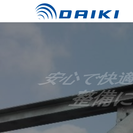
コ
ン
テ
ン
ツ
へ
ス
キ
ッ
安心で快適
プ
整備