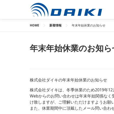
コ
ン
テ
ン
HOME
新着情報
年末年始休業のお知らせ
ツ
へ
ス
年末年始休業のお知ら
キ
ッ
プ
株式会社ダイキの年末年始休業のお知らせ
株式会社ダイキは、冬季休業のため2019年12月
Webからのお問い合わせは年末年始関係なく
け致しますが、ご理解いただけますようお願
また、休業期間中に頂戴したメール問い合わせ等