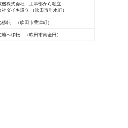
電機株式会社 工事部から独立
会社ダイキ設立 （吹田市垂水町）
地移転 （吹田市豊津町）
在地へ移転 （吹田市南金田）