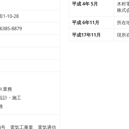
平成 4年 5月
木村
株式
-10-28
平成 6年11月
所在
6385-8879
平成17年11月
現所
ス業務
設計・施工
務
344号 電気工事業、電気通信