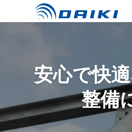
コ
ン
テ
ン
ツ
へ
ス
キ
ッ
安心で快適
プ
整備