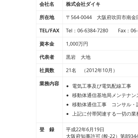
会社名
株式会社ダイキ
所在地
〒564-0044 大阪府吹田市南金田1
TEL/FAX
Tel：06-6384-7280 Fax：06-
資本金
1,000万円
代表者
黒岩 大地
社員数
21名 （2012年10月）
業務内容
電気工事及び電気配線工事
移動体通信基地局メンテナン
移動体通信工事 コンサル・
上記に付帯関連する一切の業
登 録
平成22年6月19日
大阪府知事許可 (般-22）第89