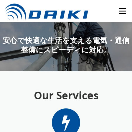
コ
ン
メニュ
テ
ン
ツ
へ
安心で快適な生活を支える電気・通信
ス
キ
整備にスピーディに対応。
ッ
プ
Our Services